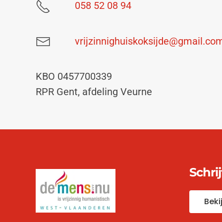
058 52 08 94
vrijzinnighuiskoksijde@gmail.co
KBO 0457700339
RPR Gent, afdeling Veurne
Schri
Beki