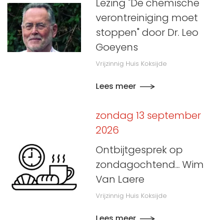
Lezing "De chemische
verontreiniging moet
stoppen" door Dr. Leo
Goeyens
Vrijzinnig Huis Koksijde
Lees meer
zondag 13 september
2026
Ontbijtgesprek op
zondagochtend... Wim
Van Laere
Vrijzinnig Huis Koksijde
Lees meer